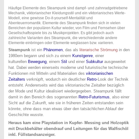
Häufige Elemente des Steampunk sind dampf- und zahnradgetriebene
Mechanik,
viktorianischer Kleidungsstil
und ein viktorianisches Werte-
Modell,
eine gewisse
Do-it-yourself
-Mentalität
und
Abenteuerromantik.
Elemente des Steampunk finden sich in vielen
Bereichen der populären Kultur wieder,
von Film und Fernsehen
über
Gesellschaftsspiele bis zu Musikprojekten.
Es gibt jedoch auch
zahlreiche
Varianten des Steampunk
, die verschiedenste andere
Elemente einbringen oder Elemente weglassen bzw. variieren.
Steampunk
ist ein
Phänomen
, das als
literarische Strömung
in den
1980ern begann und sich zu einem
Kunstgenre
, einer
kulturellen
Bewegung
, einem
Stil
und einer
Subkultur
ausgeweitet
hat. Dabei werden einerseits moderne und futuristische technische
Funktionen mit Mitteln und Materialien des
viktorianischen
Zeitalters
verknüpft, wodurch ein deutlicher
Retro
-Look der Technik
entsteht. Andererseits wird das viktorianische Zeitalter bezüglich
der Mode und Kultur idealisiert wiedergegeben. Steampunk fällt
damit in den Bereich des sogenannten
Retro-Futurismus
, also einer
Sicht auf die Zukunft, wie sie in früheren Zeiten entstanden sein
könnte, ohne dass man etwas über den tatsächlichen Ablauf der
Geschichte wusste.
Heraus kam eine Playstation in Kupfer- Messing und Holzoptik
mit Druckbehälter obendrauf und Leitungen für das Walfischöl
inkl. Füllstandsanzeiger.