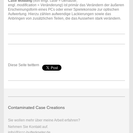
Case Modding
(von engl.
case
=
Gehäuse
,
engl.
modification
=
Veränderung
) ist primär das Verändern der äußeren
Erscheinungsform eines PCs oder einer Spielekonsole zur optischen
Aufwertung. Hierzu zählen aufwendige Lackierungen sowie das
Anbringen von zusätzlichen Teilen, die das Aussehen stark verändern.
Diese Seite twittern
Contaminated Case Creations
Sie wollen mehr über meine Arbeit erfahren?
Nehmen Sie Kontakt auf.
info(@)ccc-butterkneter.de