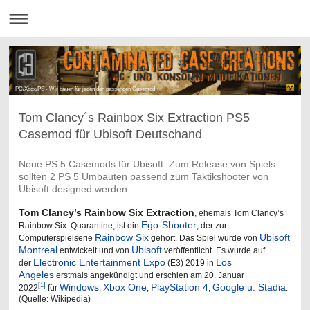
PC/Xbox/PS - Wir bauen für jeden den passenden Casemod
Tom Clancy´s Rainbox Six Extraction PS5
Casemod für Ubisoft Deutschand
Neue PS 5 Casemods für Ubisoft. Zum Release von Spiels
sollten 2 PS 5 Umbauten passend zum Taktikshooter von
Ubisoft designed werden.
Tom Clancy’s Rainbow Six Extraction
, ehemals Tom Clancy’s
Ego-Shooter
Rainbow Six: Quarantine, ist ein
, der zur
Rainbow Six
Ubisoft
Computerspielserie
gehört. Das Spiel wurde von
Montreal
Ubisoft
entwickelt und von
veröffentlicht. Es wurde auf
Electronic Entertainment Expo
Los
der
(E3) 2019 in
Angeles
erstmals angekündigt und erschien am 20. Januar
Windows
Xbox One
PlayStation 4
Google u. Stadia
[1]
2022
für
,
,
,
.
(Quelle: Wikipedia)